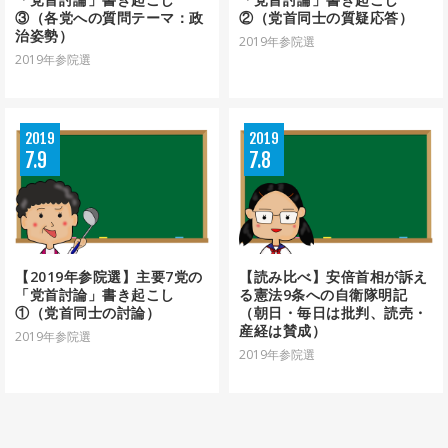
③（各党への質問テーマ：政
②（党首同士の質疑応答）
治姿勢）
2019年参院選
2019年参院選
2019
2019
7
9
7
8
【2019年参院選】主要7党の
【読み比べ】安倍首相が訴え
「党首討論」書き起こし
る憲法9条への自衛隊明記
①（党首同士の討論）
（朝日・毎日は批判、読売・
産経は賛成）
2019年参院選
2019年参院選