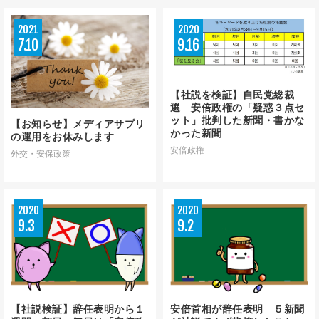
ニュース用語解説
2021
2020
7
10
9
16
【社説を検証】自民党総裁
アーカイブ
選 安倍政権の「疑惑３点セ
ット」批判した新聞・書かな
【お知らせ】メディアサプリ
かった新聞
の運用をお休みします
安倍政権
外交・安保政策
2020
2020
9
3
9
2
【社説検証】辞任表明から１
安倍首相が辞任表明 ５新聞