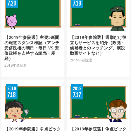
7
20
7
19
【2019年参院選】主要5新聞
【2019年参院選】選挙むけ役
の報道スタンス検証（アンチ
立ちサービスを紹介（政党・
安倍政権の朝日・毎日 VS 安
候補者とのマッチング、演説
倍政権を支持する読売・産
動画サイトなど）
経）
2019年参院選
2019年参院選
2019
2019
7
18
7
17
【2019年参院選】争点ピック
【2019年参院選】争点ピック