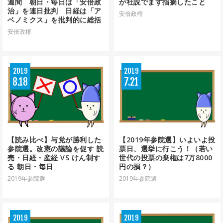
週間 朝日・毎日は「安倍政
が社説でまず指摘したこと
治」を連日批判 日経は「ア
安倍政権
ベノミクス」を批判的に総括
安倍政権
2019
2019
8
18
7
21
【読み比べ】与党が勝利した
【2019年参院選】いよいよ投
参院選。改憲の議論を促す 読
票日、選挙に行こう！（若い
売・日経・産経 VS けん制す
世代の投票の棄権は7万8000
る 朝日・毎日
円の損？）
2019年参院選
2019年参院選
2019
2019