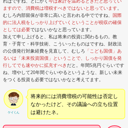
ればですね、とにかく
今は家計を温めるときだと思ってい
ますので、消費税は増税すべきではないと思っています
。
むしろ内部留保が非常に高いと言われる中でですね、
国際
的に法人税をしっかり上げていくということが税収の確保
としては必要
ではないかなと思っています。
加えて申し上げると、私は将来の投資に関わるもの。教
育・子育て・科学技術、こういったものはですね、財政法
の公債発行対象経費を見直して、むしろ
「こども国債」あ
るいは「未来投資国債」ということで、しっかり国債を発
行してでも速やかに拡充すべき
だと。年間5兆円ぐらいです
ね、増やして20年間ぐらいやるというような、新しい未来
をつくる投資も必要ではないかなと考えてます。
将来的には消費増税の可能性は否定し
なかったけど、その議論への立ち位置
は避けたネ。
ケイくん