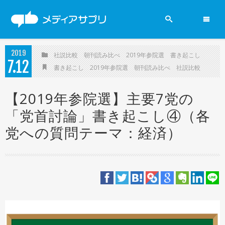
2019参院選
2019
社説比較
朝刊読み比べ
2019年参院選
書き起こし
7
12
ニュース
書き起こし
2019年参院選
朝刊読み比べ
社説比較
政党
【2019年参院選】主要7党の
「党首討論」書き起こし④（各
新聞
党への質問テーマ：経済）
賛否両論
メディアの現場