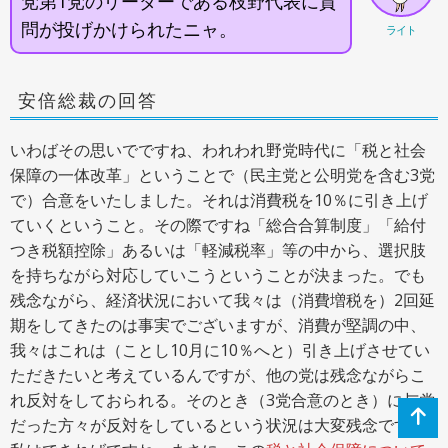
党第1党のリーダーである枝野代表に質
問が投げかけられたニャ。
ライト
安倍総裁の回答
いわばその思いでですね、われわれ野党時代に「税と社会
保障の一体改革」ということで（民主党と公明党を含む3党
で）合意をいたしました。それは消費税を10％に引き上げ
ていくということ。その際ですね「総合合算制度」「給付
つき税額控除」あるいは「軽減税率」等の中から、選択肢
を持ちながら対応していこうということが決まった。でも
残念ながら、経済状況において我々は（消費増税を）2回延
期をしてきたのは事実でございますが、消費が堅調の中、
我々はこれは（ことし10月に10％へと）引き上げさせてい
ただきたいと考えているんですが、他の党は残念ながらこ
れ反対をしておられる。そのとき（3党合意のとき）に与党
だった方々が反対をしているという状況は大変残念です。