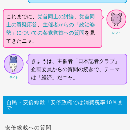
これまでに、
党首同士の討論
、
党首同
士の質疑応答
、
主催者からの「政治姿
勢」についての各党党首への質問
を見
レフト
てきたニャ。
きょうは、主催者「日本記者クラブ」
企画委員からの質問の続きで、テーマ
は「経済」だニャ。
ライト
自民・安倍総裁「安倍政権では消費税率10％ま
で」
安倍総裁への質問