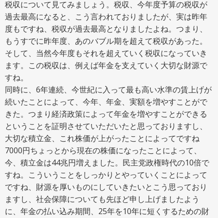
税収について見てみましょう。税収、今年度予算の税収が
過去最高になると、こう言われておりましたが、実は昨年
度もですね、税収が過去最高となりましたよね。つまり、
もうすでに昨年度、あのバブル期を超えて税収があった。
そして、当然今年度もそれを超えていく税収になっていき
ます。この税収は、例えば年金を支えていく大切な財源で
すね。
同時に、6年連続、今世紀に入って最も高い水準の賃上げが
続いたことによって、今年、年金、実額を増やすことがで
きた。つまり経済政策によって年金を増やすことができる
ということを証明させていただいたと思っておりますし、
大切な積立金、これ株価が上がったことによってですね
7000円ちょっとから現在の株価になったことによって、
今、積立金は44兆円増えました。民主党政権時代の10倍で
すね。こういうことをしっかりとやっていくことによって
ですね、財源を厚いものにしていきたいとこう思っており
ますし、社会保障についても先ほど申し上げましたよう
に、年金の払い込み期間、25年を10年に短くするための財