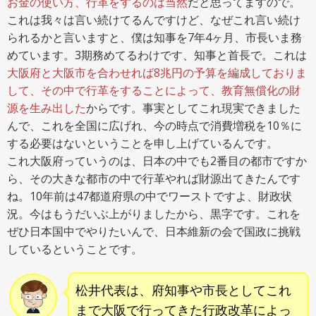
お金の使い方、行革をするのは当然
だと思ってますので。
これは我々は言い続けてるんですけど、なぜこれ言い続け
られるかと言いますと、僕は知事を7年4ヶ月、市長いま務
めています。3期務めてるわけです、知事と首長で。これは
大阪府と大阪市を合わせれば8兆円の予算を編成しておりま
して、その中で行革をすることによって、教育無償化の財
源を生み出した
からです。事実としてこれ現実できました
んで、これを全国に広げれ、今の時点で消費増税を10％に
する必要はないということを申し上げているんです。
これ大阪府っていうのは、日本の中でも2番目の都市ですか
ら、その大きな都市の中で行革やれば財源出てきたんです
ね。10年前は47都道府県の中でワーストですよ、財政状
況。今はもうだいぶ上がりましたから、黒字です。これを
ぜひ日本国中でやりたいんで、日本維新の会で国政に挑戦
しているということです。
松井代表は、府知事や市長としてこれ
まで大阪で行ってきた行政改革によっ