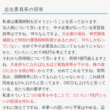
志位委員長の回答
私達は優遇税制を正そうということを言っております。
法人税について言いますと、中小企業が払っている実質負
担率はですね、18％なんですよ。
大企業の場合、研究開発
減税など特別の優遇税制制度があるために、10％しか払っ
ていない
。せめて中小企業並みに払ってもらおうじゃない
かと。だいたいこれで4兆円を考えてます。
それから所得税について言いますと、所得1億円超えますと
ね、
大金持ちになればなるほど税負担率が下がる。株の儲
けにかかる税が軽い
からです。せめてこれをですね、世間
並み、国際標準に払ってもらおうじゃないかと。これ経済
同友会も5％上げろと言ってます。OECDも上げろと言って
いる。当たり前の要求です。
私達そういう
二つの改革をやることで、だいたい7兆円ぐら
いの財源を作れる
。
それに加えてですね、米軍への思いやり予算はやめる。辺