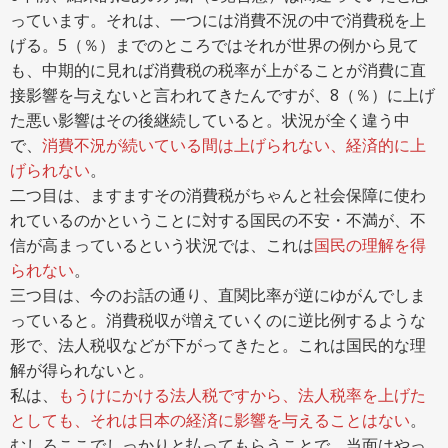
っています。それは、一つには消費不況の中で消費税を上
げる。5（％）までのところではそれが世界の例から見て
も、中期的に見れば消費税の税率が上がることが消費に直
接影響を与えないと言われてきたんですが、8（％）に上げ
た悪い影響はその後継続していると。状況が全く違う中
で、
消費不況が続いている間は上げられない、経済的に上
げられない
。
二つ目は、ますますその消費税がちゃんと社会保障に使わ
れているのかということに対する国民の不安・不満が、不
信が高まっているという状況では、これは
国民の理解を得
られない
。
三つ目は、今のお話の通り、直関比率が逆にゆがんでしま
っていると。消費税収が増えていくのに逆比例するような
形で、法人税収などが下がってきたと。これは国民的な理
解が得られないと。
私は、
もうけにかける法人税ですから、法人税率を上げた
としても、それは日本の経済に影響を与えることはない
。
むしろここでしっかりと払ってもらうことで、当面はやっ