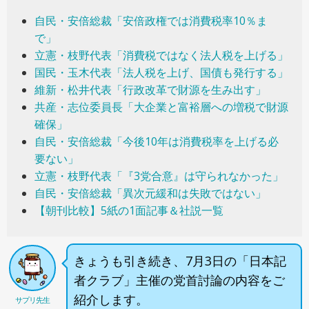
自民・安倍総裁「安倍政権では消費税率10％ま
で」
立憲・枝野代表「消費税ではなく法人税を上げる」
国民・玉木代表「法人税を上げ、国債も発行する」
維新・松井代表「行政改革で財源を生み出す」
共産・志位委員長「大企業と富裕層への増税で財源
確保」
自民・安倍総裁「今後10年は消費税率を上げる必
要ない」
立憲・枝野代表「『3党合意』は守られなかった」
自民・安倍総裁「異次元緩和は失敗ではない」
【朝刊比較】5紙の1面記事＆社説一覧
きょうも引き続き、7月3日の「日本記
者クラブ」主催の党首討論の内容をご
紹介します。
サプリ先生