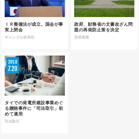
ニュース用語解説
ＩＲ整備法が成立。国会が事
政府、財務省の文書改ざん問
実上閉会
題の再発防止策を決定
ギャンブル依存症
安倍政権
アーカイブ
2018
7
20
タイでの発電所建設事業めぐ
る贈賄事件に「司法取引」初
めて適用
司法取引