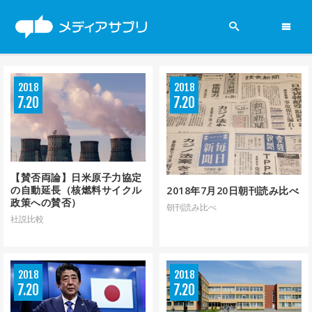
2019参院選
2018
ニュース
2018
7
20
7
20
政党
新聞
【賛否両論】日米原子力協定
の自動延長（核燃料サイクル
2018年7月20日朝刊読み比べ
政策への賛否）
賛否両論
朝刊読み比べ
社説比較
メディアの現場
2018
2018
7
20
7
20