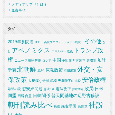
メディアサプリとは？
免責事項
タグ
その他
2019年参院選
TPP
な
「高度プロフェッショナル制度」
アベノミクス
トランプ政
し
エネルギー政策
権
中国
加計
共謀罪
ニュース用語解説
ロシア
働き方改革
予算
北朝鮮
外交・安
原発政策
学園
原発
在日米軍
保政策
安倍政権
大規模な金融緩和
天皇陛下の退位
政局
日米
慰安婦問題
憲法改正
希望の党
憲法9条
拉致問題
同盟
日韓関係
普天間基地の辺野古移設
日韓合意
朝刊読み比べ
社説
森友学園
民進党
株価