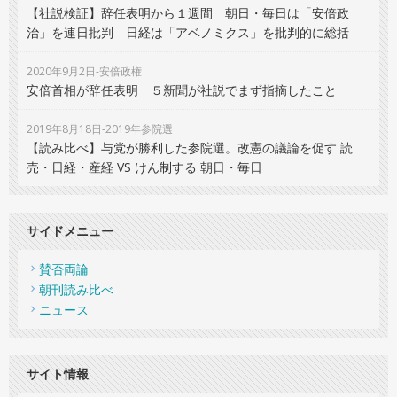
【社説検証】辞任表明から１週間 朝日・毎日は「安倍政
治」を連日批判 日経は「アベノミクス」を批判的に総括
2020年9月2日-安倍政権
安倍首相が辞任表明 ５新聞が社説でまず指摘したこと
2019年8月18日-2019年参院選
【読み比べ】与党が勝利した参院選。改憲の議論を促す 読
売・日経・産経 VS けん制する 朝日・毎日
サイドメニュー
賛否両論
朝刊読み比べ
ニュース
サイト情報