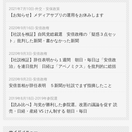
2021年7月10日-外交・安保政策
【お知らせ】メディアサプリの運用をお休みします
2020年9月16日-安倍政権
【社説を検証】自民党総裁選 安倍政権の「疑惑３点セッ
ト」批判した新聞・書かなかった新聞
2020年9月3日-安倍政権
【社説検証】辞任表明から１週間 朝日・毎日は「安倍政
治」を連日批判 日経は「アベノミクス」を批判的に総括
2020年9月2日-安倍政権
安倍首相が辞任表明 ５新聞が社説でまず指摘したこと
2019年8月18日-2019年参院選
【読み比べ】与党が勝利した参院選。改憲の議論を促す 読
売・日経・産経 VS けん制する 朝日・毎日