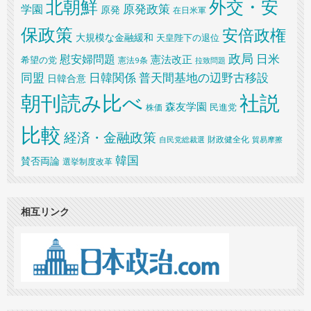
北朝鮮
外交・安
原発政策
学園
原発
在日米軍
保政策
安倍政権
大規模な金融緩和
天皇陛下の退位
政局
日米
慰安婦問題
憲法改正
希望の党
憲法9条
拉致問題
同盟
日韓関係
普天間基地の辺野古移設
日韓合意
朝刊読み比べ
社説
森友学園
民進党
株価
比較
経済・金融政策
財政健全化
自民党総裁選
貿易摩擦
韓国
賛否両論
選挙制度改革
相互リンク