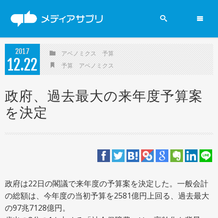
2019参院選
2017
アベノミクス
予算
12
22
ニュース
予算
アベノミクス
政党
政府、過去最大の来年度予算案
を決定
新聞
賛否両論
政府は22日の閣議で来年度の予算案を決定した。一般会計
メディアの現場
の総額は、今年度の当初予算を2581億円上回る、過去最大
の97兆7128億円。