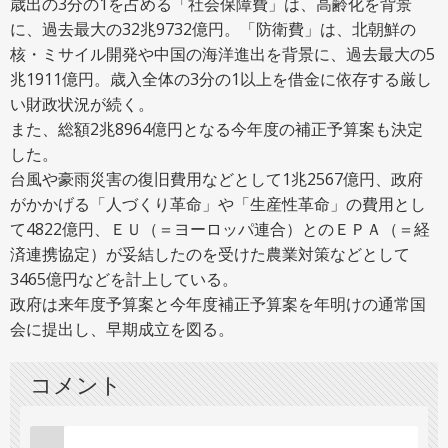
歳出の3分の1を占める「社会保障費」は、高齢化を背景
に、過去最大の32兆9732億円。「防衛費」は、北朝鮮の
ニュース用語解説
核・ミサイル開発や中国の海洋進出を背景に、過去最大の5
兆1911億円。歳入全体の3分の1以上を借金に依存する厳し
い財政状況が続く。
また、総額2兆8964億円となる今年度の補正予算案も決定
アーカイブ
した。
台風や豪雨災害の復旧費用などとして1兆2567億円、政府
がかかげる「人づくり革命」や「生産性革命」の費用とし
て4822億円、ＥＵ（＝ヨーロッパ連合）とのＥＰＡ（＝経
済連携協定）が妥結したのを受けた農業対策などとして
3465億円などを計上している。
政府は来年度予算案と今年度補正予算案を年明けの通常国
会に提出し、早期成立を図る。
コメント