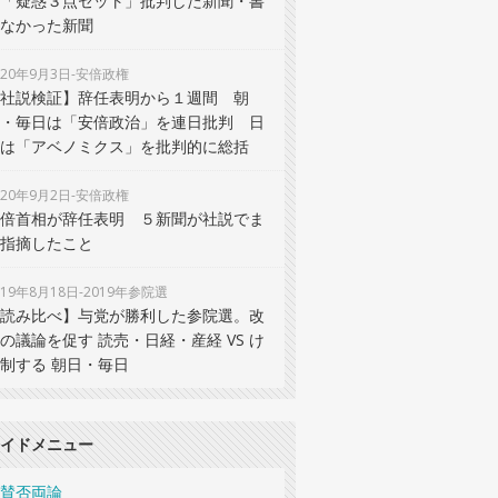
「疑惑３点セット」批判した新聞・書
なかった新聞
020年9月3日-安倍政権
社説検証】辞任表明から１週間 朝
・毎日は「安倍政治」を連日批判 日
は「アベノミクス」を批判的に総括
020年9月2日-安倍政権
倍首相が辞任表明 ５新聞が社説でま
指摘したこと
019年8月18日-2019年参院選
読み比べ】与党が勝利した参院選。改
の議論を促す 読売・日経・産経 VS け
制する 朝日・毎日
イドメニュー
賛否両論