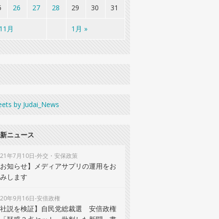
5
26
27
28
29
30
31
 11月
1月 »
ets by Judai_News
新ニュース
021年7月10日-外交・安保政策
お知らせ】メディアサプリの運用をお
みします
020年9月16日-安倍政権
社説を検証】自民党総裁選 安倍政権