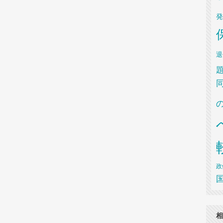
発
退
政
相