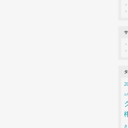
サ
タ
2
ル
き