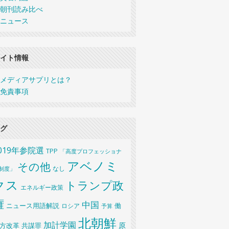
朝刊読み比べ
ニュース
イト情報
メディアサプリとは？
免責事項
グ
019年参院選
TPP
「高度プロフェッショナ
アベノミ
その他
なし
制度」
クス
トランプ政
エネルギー政策
権
中国
ニュース用語解説
ロシア
働
予算
北朝鮮
加計学園
原
共謀罪
方改革