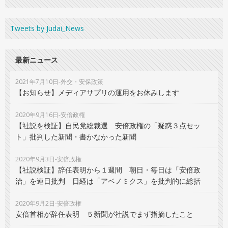
Tweets by Judai_News
最新ニュース
2021年7月10日-外交・安保政策
【お知らせ】メディアサプリの運用をお休みします
2020年9月16日-安倍政権
【社説を検証】自民党総裁選 安倍政権の「疑惑３点セッ
ト」批判した新聞・書かなかった新聞
2020年9月3日-安倍政権
【社説検証】辞任表明から１週間 朝日・毎日は「安倍政
治」を連日批判 日経は「アベノミクス」を批判的に総括
2020年9月2日-安倍政権
安倍首相が辞任表明 ５新聞が社説でまず指摘したこと