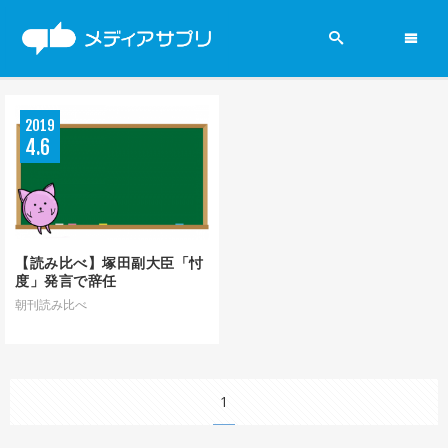
2019参院選
2019
ニュース
4
6
政党
新聞
【読み比べ】塚田副大臣「忖
度」発言で辞任
賛否両論
朝刊読み比べ
メディアの現場
1