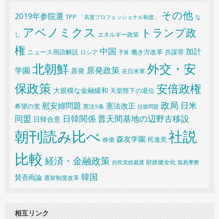
その他
2019年参院選
TPP
な
「高度プロフェッショナル制度」
アベノミクス
トランプ政
し
エネルギー政策
権
中国
加計
共謀罪
ニュース用語解説
ロシア
働き方改革
予算
北朝鮮
外交・安
原発政策
学園
原発
在日米軍
保政策
安倍政権
大規模な金融緩和
天皇陛下の退位
政局
日米
慰安婦問題
憲法改正
希望の党
憲法9条
拉致問題
同盟
日韓関係
普天間基地の辺野古移設
日韓合意
朝刊読み比べ
社説
森友学園
民進党
株価
比較
経済・金融政策
財政健全化
自民党総裁選
貿易摩擦
韓国
賛否両論
選挙制度改革
相互リンク