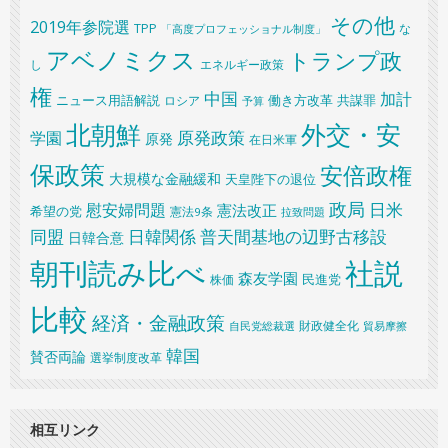
その他
2019年参院選
TPP
な
「高度プロフェッショナル制度」
アベノミクス
トランプ政
し
エネルギー政策
権
中国
加計
共謀罪
ニュース用語解説
ロシア
働き方改革
予算
北朝鮮
外交・安
原発政策
学園
原発
在日米軍
保政策
安倍政権
大規模な金融緩和
天皇陛下の退位
政局
日米
慰安婦問題
憲法改正
希望の党
憲法9条
拉致問題
同盟
日韓関係
普天間基地の辺野古移設
日韓合意
朝刊読み比べ
社説
森友学園
民進党
株価
比較
経済・金融政策
財政健全化
自民党総裁選
貿易摩擦
韓国
賛否両論
選挙制度改革
相互リンク