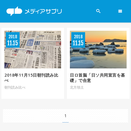
2019参院選
2018
ニュース
2018
11
15
11
15
政党
新聞
2018年11月15日朝刊読み比
日ロ首脳「日ソ共同宣言を基
べ
礎」で合意
賛否両論
朝刊読み比べ
北方領土
メディアの現場
1