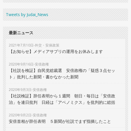
Tweets by Judai_News
最新ニュース
2021年7月10日-外交・安保政策
【お知らせ】メディアサプリの運用をお休みします
2020年9月16日-安倍政権
【社説を検証】自民党総裁選 安倍政権の「疑惑３点セッ
ト」批判した新聞・書かなかった新聞
2020年9月3日-安倍政権
【社説検証】辞任表明から１週間 朝日・毎日は「安倍政
治」を連日批判 日経は「アベノミクス」を批判的に総括
2020年9月2日-安倍政権
安倍首相が辞任表明 ５新聞が社説でまず指摘したこと