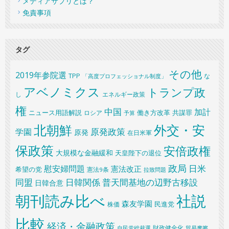
メディアサプリとは？
免責事項
タグ
その他
2019年参院選
TPP
な
「高度プロフェッショナル制度」
アベノミクス
トランプ政
し
エネルギー政策
権
中国
加計
共謀罪
ニュース用語解説
ロシア
働き方改革
予算
北朝鮮
外交・安
原発政策
学園
原発
在日米軍
保政策
安倍政権
大規模な金融緩和
天皇陛下の退位
政局
日米
慰安婦問題
憲法改正
希望の党
憲法9条
拉致問題
同盟
日韓関係
普天間基地の辺野古移設
日韓合意
朝刊読み比べ
社説
森友学園
民進党
株価
比較
経済・金融政策
財政健全化
自民党総裁選
貿易摩擦