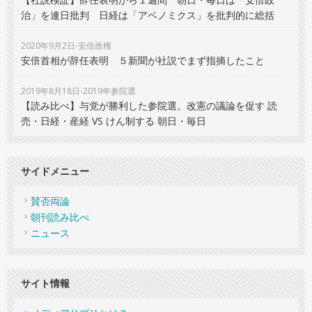
治」を連日批判 日経は「アベノミクス」を批判的に総括
2020年9月2日-安倍政権
安倍首相が辞任表明 ５新聞が社説でまず指摘したこと
2019年8月18日-2019年参院選
【読み比べ】与党が勝利した参院選。改憲の議論を促す 読
売・日経・産経 VS けん制する 朝日・毎日
サイドメニュー
賛否両論
朝刊読み比べ
ニュース
サイト情報