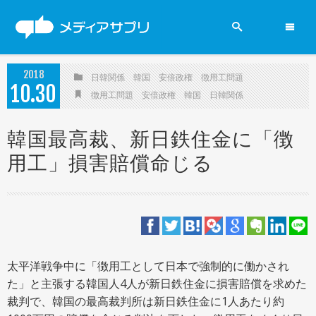
2019参院選
2018
日韓関係
韓国
安倍政権
徴用工問題
10
30
ニュース
徴用工問題
安倍政権
韓国
日韓関係
政党
韓国最高裁、新日鉄住金に「徴
用工」損害賠償命じる
新聞
賛否両論
太平洋戦争中に「徴用工として日本で強制的に働かされ
メディアの現場
た」と主張する韓国人4人が新日鉄住金に損害賠償を求めた
裁判で、韓国の最高裁判所は新日鉄住金に1人あたり約