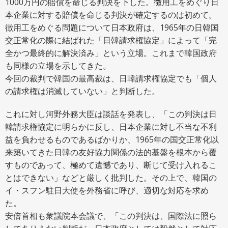
1000万円の賠償を命じる判決を下した。徴用工をめぐり日
本企業に対する賠償を命じる判決が確定するのは初めて。
ニュース用語解説
徴用工をめぐる問題について日本政府は、1965年の日韓国
交正常化の際に結ばれた「日韓請求権協定」によって「完
全かつ最終的に解決済み」という立場。これまで韓国政府
も同様の立場を示してきた。
アーカイブ
今回の裁判で韓国の最高裁は、日韓請求権協定でも「個人
の請求権は消滅していない」と判断した。
これに対し河野外務大臣は談話を発表し、「この判決は日
韓請求権協定に明らかに反し、日本企業に対し不当な不利
益を負わせるものであるばかりか、1965年の国交正常化以
来築いてきた日韓の友好協力関係の法的基盤を根本から覆
すものであって、極めて遺憾であり、断じて受け入れるこ
とはできない」などと厳しく批判した。その上で、韓国の
イ・スフン駐日大使を外務省に呼び、適切な対応を求め
た。
安倍首相も衆議院本会議で、「この判決は、国際法に照ら