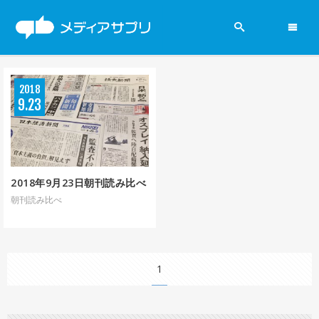
2019参院選
2018
ニュース
9
23
政党
新聞
2018年9月23日朝刊読み比べ
朝刊読み比べ
賛否両論
1
メディアの現場