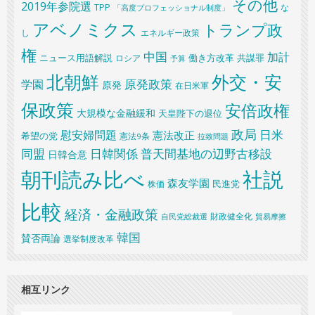
その他
2019年参院選
TPP
な
「高度プロフェッショナル制度」
アベノミクス
トランプ政
し
エネルギー政策
権
中国
加計
共謀罪
ニュース用語解説
ロシア
働き方改革
予算
北朝鮮
外交・安
原発政策
学園
原発
在日米軍
保政策
安倍政権
大規模な金融緩和
天皇陛下の退位
政局
日米
慰安婦問題
憲法改正
希望の党
憲法9条
拉致問題
同盟
日韓関係
普天間基地の辺野古移設
日韓合意
朝刊読み比べ
社説
森友学園
民進党
株価
比較
経済・金融政策
財政健全化
自民党総裁選
貿易摩擦
韓国
賛否両論
選挙制度改革
相互リンク