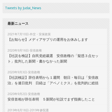
Tweets by Judai_News
最新ニュース
2021年7月10日-外交・安保政策
【お知らせ】メディアサプリの運用をお休みします
2020年9月16日-安倍政権
【社説を検証】自民党総裁選 安倍政権の「疑惑３点セッ
ト」批判した新聞・書かなかった新聞
2020年9月3日-安倍政権
【社説検証】辞任表明から１週間 朝日・毎日は「安倍政
治」を連日批判 日経は「アベノミクス」を批判的に総括
2020年9月2日-安倍政権
安倍首相が辞任表明 ５新聞が社説でまず指摘したこと
2019年8月18日-2019年参院選