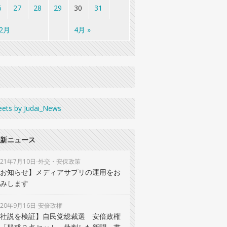
6
27
28
29
30
31
 2月
4月 »
ets by Judai_News
新ニュース
021年7月10日-外交・安保政策
お知らせ】メディアサプリの運用をお
みします
020年9月16日-安倍政権
社説を検証】自民党総裁選 安倍政権