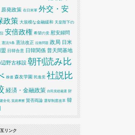
外交・安
原発政策
在日米軍
保政策
大規模な金融緩和
天皇陛下の
安倍政権
慰安婦問
位
希望の党
政局
日米
題
憲法改正
憲法9条
拉致問題
同盟
日韓関係
普天間基地
日韓合意
朝刊読み比
の辺野古移設
べ
社説比
森友学園
民進党
株価
較
経済・金融政策
財
自民党総裁選
韓
賛否両論
健全化
貿易摩擦
選挙制度改革
国
互リンク