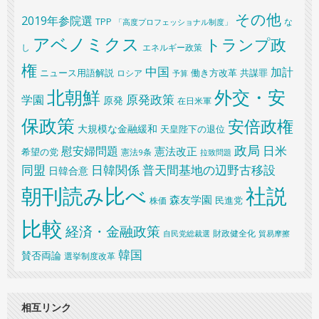
その他
2019年参院選
TPP
な
「高度プロフェッショナル制度」
アベノミクス
トランプ政
し
エネルギー政策
権
中国
加計
共謀罪
ニュース用語解説
ロシア
働き方改革
予算
北朝鮮
外交・安
原発政策
学園
原発
在日米軍
保政策
安倍政権
大規模な金融緩和
天皇陛下の退位
政局
日米
慰安婦問題
憲法改正
希望の党
憲法9条
拉致問題
同盟
日韓関係
普天間基地の辺野古移設
日韓合意
朝刊読み比べ
社説
森友学園
民進党
株価
比較
経済・金融政策
財政健全化
自民党総裁選
貿易摩擦
韓国
賛否両論
選挙制度改革
相互リンク