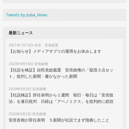
Tweets by Judai_News
最新ニュース
2021年7月10日-外交・安保政策
【お知らせ】メディアサプリの運用をお休みします
2020年9月16日-安倍政権
【社説を検証】自民党総裁選 安倍政権の「疑惑３点セッ
ト」批判した新聞・書かなかった新聞
2020年9月3日-安倍政権
【社説検証】辞任表明から１週間 朝日・毎日は「安倍政
治」を連日批判 日経は「アベノミクス」を批判的に総括
2020年9月2日-安倍政権
安倍首相が辞任表明 ５新聞が社説でまず指摘したこと