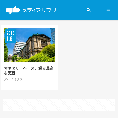
2019参院選
2018
ニュース
1
6
政党
新聞
マネタリーベース、過去最高
を更新
賛否両論
アベノミクス
メディアの現場
1